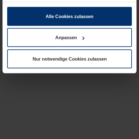
zusammen, die Sie ihnen bereitgestellt haben oder die
sie im Rahmen Ihrer Nutzung der Dienste gesammelt
haben.
Alle Cookies zulassen
Rechtlich können wir Cookies auf Ihrem Gerät speichern,
wenn diese für den Betrieb dieser Seite unbedingt
Anpassen
notwendig sind. Für alle anderen Cookie-Typen benötigen
wir Ihre Erlaubnis. Ihre Einwilligung können Sie jederzeit
in der Cookie-Erläuterung auf der Seite
Nur notwendige Cookies zulassen
Datenschutzerklärung
unserer Website ändern oder
widerrufen.