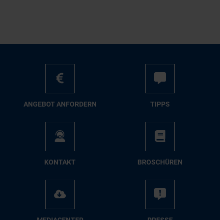
AN­GE­BOT AN­FOR­DERN
TIPPS
KON­TAKT
BRO­SCHÜ­REN