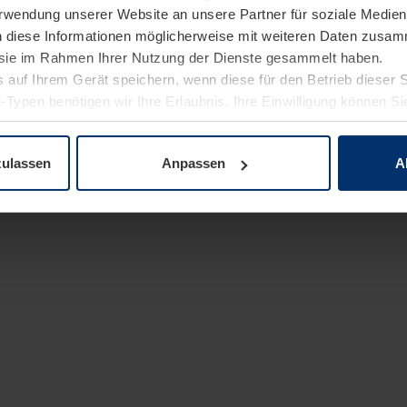
Verwendung unserer Website an unsere Partner für soziale Medi
n diese Informationen möglicherweise mit weiteren Daten zusam
e sie im Rahmen Ihrer Nutzung der Dienste gesammelt haben.
 auf Ihrem Gerät speichern, wenn diese für den Betrieb dieser 
-Typen benötigen wir Ihre Erlaubnis. Ihre Einwilligung können Sie
enschutzerklärung
unserer Website ändern oder widerrufen.
zulassen
Anpassen
A