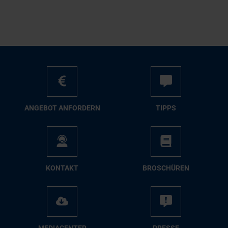
AN­GE­BOT AN­FOR­DERN
TIPPS
KON­TAKT
BRO­SCHÜ­REN