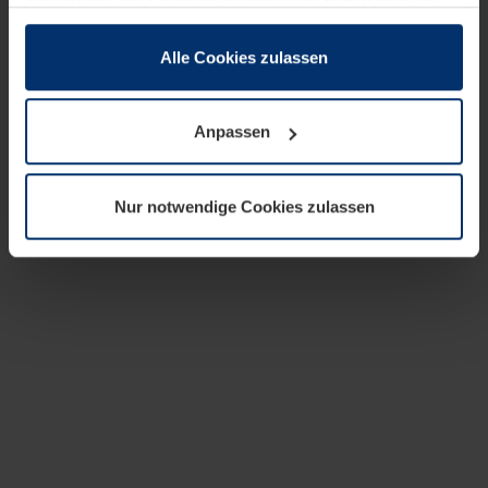
zusammen, die Sie ihnen bereitgestellt haben oder die
sie im Rahmen Ihrer Nutzung der Dienste gesammelt
haben.
Alle Cookies zulassen
Rechtlich können wir Cookies auf Ihrem Gerät speichern,
wenn diese für den Betrieb dieser Seite unbedingt
Anpassen
notwendig sind. Für alle anderen Cookie-Typen benötigen
wir Ihre Erlaubnis. Ihre Einwilligung können Sie jederzeit
in der Cookie-Erläuterung auf der Seite
Nur notwendige Cookies zulassen
Datenschutzerklärung
unserer Website ändern oder
widerrufen.