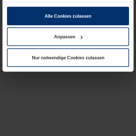
zusammen, die Sie ihnen bereitgestellt haben oder die
sie im Rahmen Ihrer Nutzung der Dienste gesammelt
haben.
Alle Cookies zulassen
Rechtlich können wir Cookies auf Ihrem Gerät speichern,
wenn diese für den Betrieb dieser Seite unbedingt
Anpassen
notwendig sind. Für alle anderen Cookie-Typen benötigen
wir Ihre Erlaubnis. Ihre Einwilligung können Sie jederzeit
in der Cookie-Erläuterung auf der Seite
Nur notwendige Cookies zulassen
Datenschutzerklärung
unserer Website ändern oder
widerrufen.