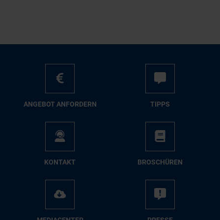
AN­GE­BOT AN­FOR­DERN
TIPPS
KON­TAKT
BRO­SCHÜ­REN