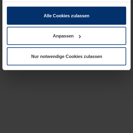
zusammen, die Sie ihnen bereitgestellt haben oder die
sie im Rahmen Ihrer Nutzung der Dienste gesammelt
haben.
Alle Cookies zulassen
Rechtlich können wir Cookies auf Ihrem Gerät speichern,
wenn diese für den Betrieb dieser Seite unbedingt
Anpassen
notwendig sind. Für alle anderen Cookie-Typen benötigen
wir Ihre Erlaubnis. Ihre Einwilligung können Sie jederzeit
in der Cookie-Erläuterung auf der Seite
Nur notwendige Cookies zulassen
Datenschutzerklärung
unserer Website ändern oder
widerrufen.