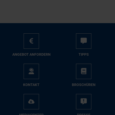
AN­GE­BOT AN­FOR­DERN
TIPPS
KON­TAKT
BRO­SCHÜ­REN