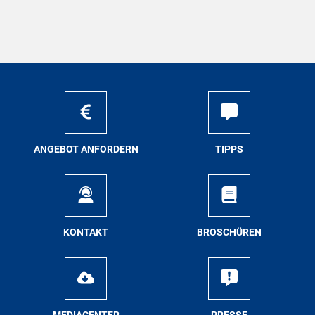
AN­GE­BOT AN­FOR­DERN
TIPPS
KON­TAKT
BRO­SCHÜ­REN