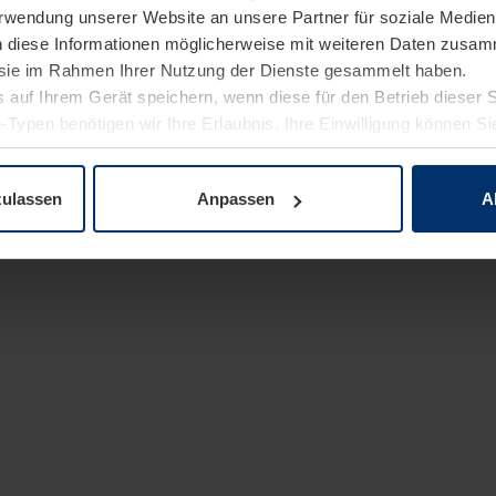
Verwendung unserer Website an unsere Partner für soziale Medi
n diese Informationen möglicherweise mit weiteren Daten zusam
e sie im Rahmen Ihrer Nutzung der Dienste gesammelt haben.
 auf Ihrem Gerät speichern, wenn diese für den Betrieb dieser 
-Typen benötigen wir Ihre Erlaubnis. Ihre Einwilligung können Sie
enschutzerklärung
unserer Website ändern oder widerrufen.
zulassen
Anpassen
A