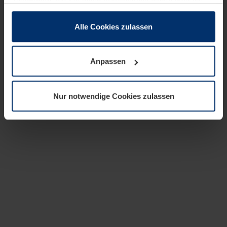
zusammen, die Sie ihnen bereitgestellt haben oder die
sie im Rahmen Ihrer Nutzung der Dienste gesammelt
haben.
Alle Cookies zulassen
Rechtlich können wir Cookies auf Ihrem Gerät speichern,
wenn diese für den Betrieb dieser Seite unbedingt
Anpassen
notwendig sind. Für alle anderen Cookie-Typen benötigen
wir Ihre Erlaubnis. Ihre Einwilligung können Sie jederzeit
in der Cookie-Erläuterung auf der Seite
Nur notwendige Cookies zulassen
Datenschutzerklärung
unserer Website ändern oder
widerrufen.