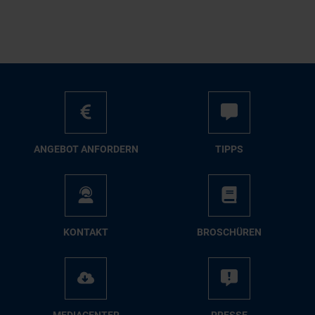
AN­GE­BOT AN­FOR­DERN
TIPPS
KON­TAKT
BRO­SCHÜ­REN