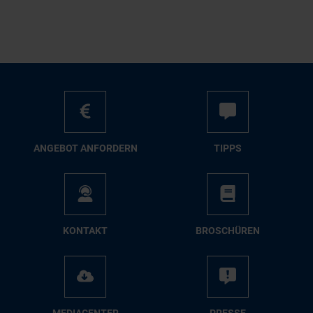
AN­GE­BOT AN­FOR­DERN
TIPPS
KON­TAKT
BRO­SCHÜ­REN