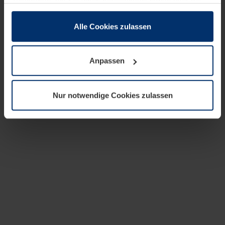
zusammen, die Sie ihnen bereitgestellt haben oder die
sie im Rahmen Ihrer Nutzung der Dienste gesammelt
haben.
Alle Cookies zulassen
Rechtlich können wir Cookies auf Ihrem Gerät speichern,
wenn diese für den Betrieb dieser Seite unbedingt
Anpassen
notwendig sind. Für alle anderen Cookie-Typen benötigen
wir Ihre Erlaubnis. Ihre Einwilligung können Sie jederzeit
in der Cookie-Erläuterung auf der Seite
Nur notwendige Cookies zulassen
Datenschutzerklärung
unserer Website ändern oder
widerrufen.