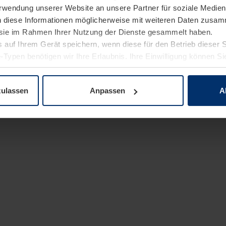
Verwendung unserer Website an unsere Partner für soziale Medi
n diese Informationen möglicherweise mit weiteren Daten zusam
e sie im Rahmen Ihrer Nutzung der Dienste gesammelt haben.
 auf Ihrem Gerät speichern, wenn diese für den Betrieb dieser 
-Typen benötigen wir Ihre Erlaubnis. Ihre Einwilligung können Sie
enschutzerklärung
unserer Website ändern oder widerrufen.
zulassen
Anpassen
A