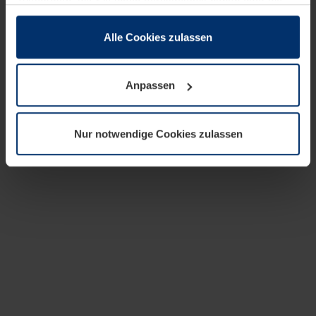
zusammen, die Sie ihnen bereitgestellt haben oder die
sie im Rahmen Ihrer Nutzung der Dienste gesammelt
haben.
Alle Cookies zulassen
Rechtlich können wir Cookies auf Ihrem Gerät speichern,
wenn diese für den Betrieb dieser Seite unbedingt
Anpassen
notwendig sind. Für alle anderen Cookie-Typen benötigen
wir Ihre Erlaubnis. Ihre Einwilligung können Sie jederzeit
in der Cookie-Erläuterung auf der Seite
Nur notwendige Cookies zulassen
Datenschutzerklärung
unserer Website ändern oder
widerrufen.