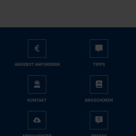
AN­GE­BOT AN­FOR­DERN
TIPPS
KON­TAKT
BRO­SCHÜ­REN