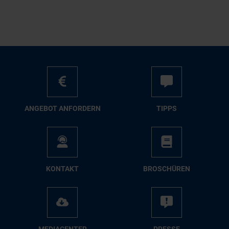
AN­GE­BOT AN­FOR­DERN
TIPPS
KON­TAKT
BRO­SCHÜ­REN