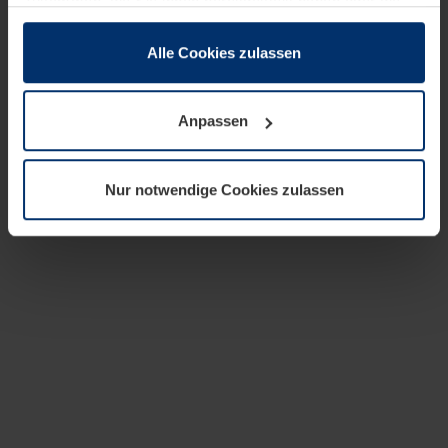
zusammen, die Sie ihnen bereitgestellt haben oder die
sie im Rahmen Ihrer Nutzung der Dienste gesammelt
haben.
Alle Cookies zulassen
Rechtlich können wir Cookies auf Ihrem Gerät speichern,
wenn diese für den Betrieb dieser Seite unbedingt
Anpassen
notwendig sind. Für alle anderen Cookie-Typen benötigen
wir Ihre Erlaubnis. Ihre Einwilligung können Sie jederzeit
in der Cookie-Erläuterung auf der Seite
Nur notwendige Cookies zulassen
Datenschutzerklärung
unserer Website ändern oder
widerrufen.