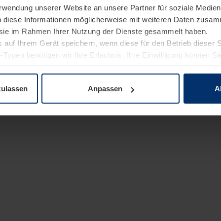
Verwendung unserer Website an unsere Partner für soziale Medi
n diese Informationen möglicherweise mit weiteren Daten zusam
e sie im Rahmen Ihrer Nutzung der Dienste gesammelt haben.
 auf Ihrem Gerät speichern, wenn diese für den Betrieb dieser 
-Typen benötigen wir Ihre Erlaubnis. Ihre Einwilligung können Sie
enschutzerklärung
unserer Website ändern oder widerrufen.
zulassen
Anpassen
A