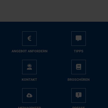
AN­GE­BOT AN­FOR­DERN
TIPPS
KON­TAKT
BRO­SCHÜ­REN