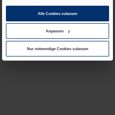
zusammen, die Sie ihnen bereitgestellt haben oder die
sie im Rahmen Ihrer Nutzung der Dienste gesammelt
haben.
Alle Cookies zulassen
Rechtlich können wir Cookies auf Ihrem Gerät speichern,
wenn diese für den Betrieb dieser Seite unbedingt
Anpassen
notwendig sind. Für alle anderen Cookie-Typen benötigen
wir Ihre Erlaubnis. Ihre Einwilligung können Sie jederzeit
in der Cookie-Erläuterung auf der Seite
Nur notwendige Cookies zulassen
Datenschutzerklärung
unserer Website ändern oder
widerrufen.