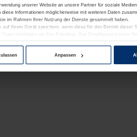
Verwendung unserer Website an unsere Partner für soziale Medi
n diese Informationen möglicherweise mit weiteren Daten zusam
e sie im Rahmen Ihrer Nutzung der Dienste gesammelt haben.
 auf Ihrem Gerät speichern, wenn diese für den Betrieb dieser 
-Typen benötigen wir Ihre Erlaubnis. Ihre Einwilligung können Sie
enschutzerklärung
unserer Website ändern oder widerrufen.
zulassen
Anpassen
A