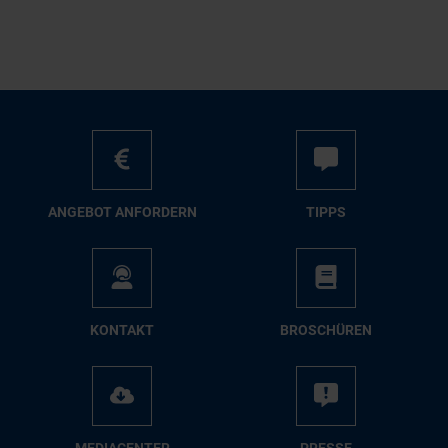
AN­GE­BOT AN­FOR­DERN
TIPPS
KON­TAKT
BRO­SCHÜ­REN