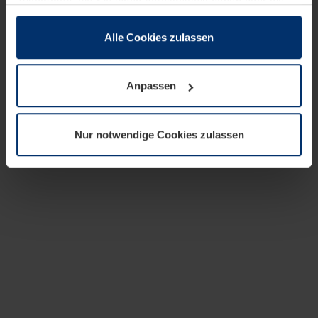
zusammen, die Sie ihnen bereitgestellt haben oder die
sie im Rahmen Ihrer Nutzung der Dienste gesammelt
haben.
Alle Cookies zulassen
Rechtlich können wir Cookies auf Ihrem Gerät speichern,
wenn diese für den Betrieb dieser Seite unbedingt
Anpassen
notwendig sind. Für alle anderen Cookie-Typen benötigen
wir Ihre Erlaubnis. Ihre Einwilligung können Sie jederzeit
in der Cookie-Erläuterung auf der Seite
Nur notwendige Cookies zulassen
Datenschutzerklärung
unserer Website ändern oder
widerrufen.