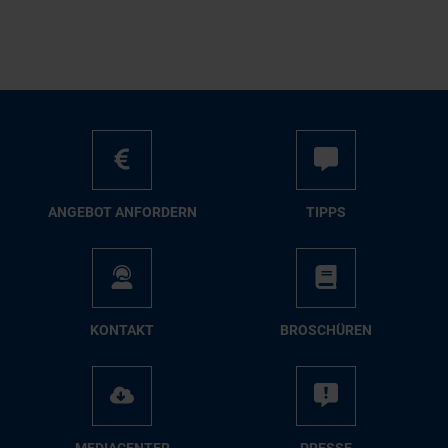
AN­GE­BOT AN­FOR­DERN
TIPPS
KON­TAKT
BRO­SCHÜ­REN