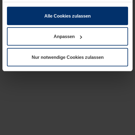
zusammen, die Sie ihnen bereitgestellt haben oder die
sie im Rahmen Ihrer Nutzung der Dienste gesammelt
haben.
Alle Cookies zulassen
Rechtlich können wir Cookies auf Ihrem Gerät speichern,
wenn diese für den Betrieb dieser Seite unbedingt
Anpassen
notwendig sind. Für alle anderen Cookie-Typen benötigen
wir Ihre Erlaubnis. Ihre Einwilligung können Sie jederzeit
in der Cookie-Erläuterung auf der Seite
Nur notwendige Cookies zulassen
Datenschutzerklärung
unserer Website ändern oder
widerrufen.