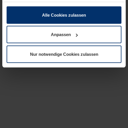
zusammen, die Sie ihnen bereitgestellt haben oder die
sie im Rahmen Ihrer Nutzung der Dienste gesammelt
haben.
Alle Cookies zulassen
Rechtlich können wir Cookies auf Ihrem Gerät speichern,
wenn diese für den Betrieb dieser Seite unbedingt
Anpassen
notwendig sind. Für alle anderen Cookie-Typen benötigen
wir Ihre Erlaubnis. Ihre Einwilligung können Sie jederzeit
in der Cookie-Erläuterung auf der Seite
Nur notwendige Cookies zulassen
Datenschutzerklärung
unserer Website ändern oder
widerrufen.