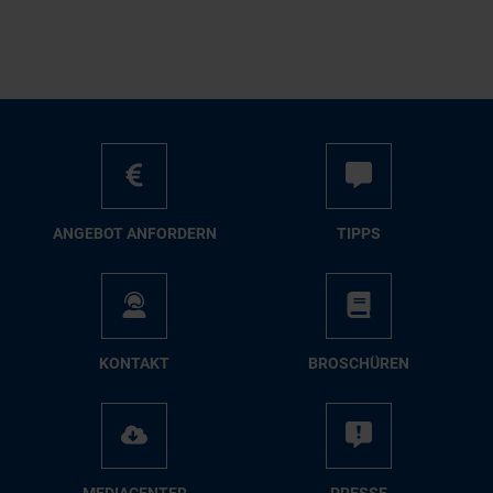
AN­GE­BOT AN­FOR­DERN
TIPPS
KON­TAKT
BRO­SCHÜ­REN