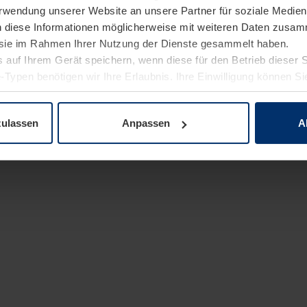
Verwendung unserer Website an unsere Partner für soziale Medi
n diese Informationen möglicherweise mit weiteren Daten zusam
e sie im Rahmen Ihrer Nutzung der Dienste gesammelt haben.
 auf Ihrem Gerät speichern, wenn diese für den Betrieb dieser 
-Typen benötigen wir Ihre Erlaubnis. Ihre Einwilligung können Sie
enschutzerklärung
unserer Website ändern oder widerrufen.
zulassen
Anpassen
A