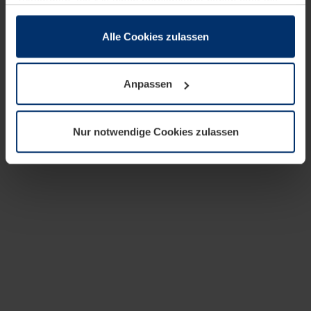
zusammen, die Sie ihnen bereitgestellt haben oder die
sie im Rahmen Ihrer Nutzung der Dienste gesammelt
haben.
Alle Cookies zulassen
Rechtlich können wir Cookies auf Ihrem Gerät speichern,
wenn diese für den Betrieb dieser Seite unbedingt
Anpassen
notwendig sind. Für alle anderen Cookie-Typen benötigen
wir Ihre Erlaubnis. Ihre Einwilligung können Sie jederzeit
in der Cookie-Erläuterung auf der Seite
Nur notwendige Cookies zulassen
Datenschutzerklärung
unserer Website ändern oder
widerrufen.