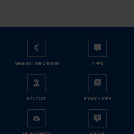
AN­GE­BOT AN­FOR­DERN
TIPPS
KON­TAKT
BRO­SCHÜ­REN