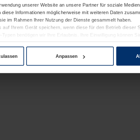
Verwendung unserer Website an unsere Partner für soziale Medi
n diese Informationen möglicherweise mit weiteren Daten zusam
e sie im Rahmen Ihrer Nutzung der Dienste gesammelt haben.
 auf Ihrem Gerät speichern, wenn diese für den Betrieb dieser 
-Typen benötigen wir Ihre Erlaubnis. Ihre Einwilligung können Sie
enschutzerklärung
unserer Website ändern oder widerrufen.
zulassen
Anpassen
A