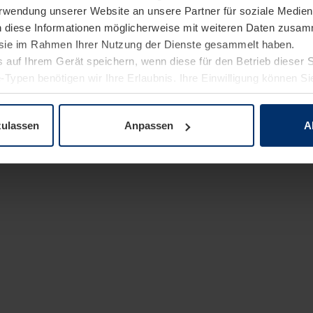
Verwendung unserer Website an unsere Partner für soziale Medi
n diese Informationen möglicherweise mit weiteren Daten zusam
e sie im Rahmen Ihrer Nutzung der Dienste gesammelt haben.
 auf Ihrem Gerät speichern, wenn diese für den Betrieb dieser 
-Typen benötigen wir Ihre Erlaubnis. Ihre Einwilligung können Sie
enschutzerklärung
unserer Website ändern oder widerrufen.
zulassen
Anpassen
A