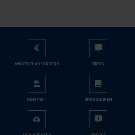
AN­GE­BOT AN­FOR­DERN
TIPPS
KON­TAKT
BRO­SCHÜ­REN