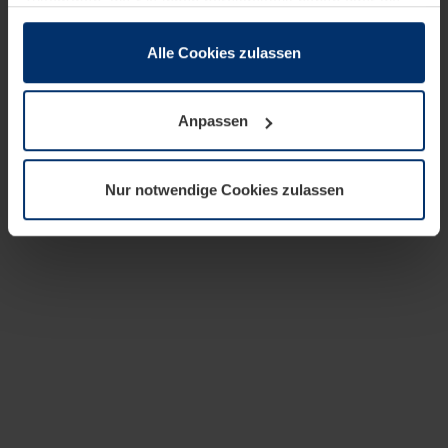
zusammen, die Sie ihnen bereitgestellt haben oder die
sie im Rahmen Ihrer Nutzung der Dienste gesammelt
haben.
Alle Cookies zulassen
Rechtlich können wir Cookies auf Ihrem Gerät speichern,
wenn diese für den Betrieb dieser Seite unbedingt
Anpassen
notwendig sind. Für alle anderen Cookie-Typen benötigen
wir Ihre Erlaubnis. Ihre Einwilligung können Sie jederzeit
in der Cookie-Erläuterung auf der Seite
Nur notwendige Cookies zulassen
Datenschutzerklärung
unserer Website ändern oder
widerrufen.