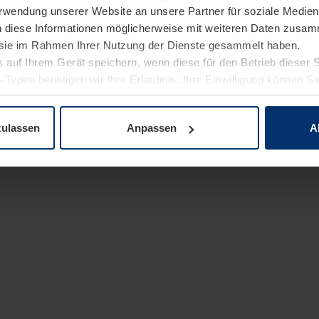
Verwendung unserer Website an unsere Partner für soziale Medi
n diese Informationen möglicherweise mit weiteren Daten zusam
e sie im Rahmen Ihrer Nutzung der Dienste gesammelt haben.
 auf Ihrem Gerät speichern, wenn diese für den Betrieb dieser 
-Typen benötigen wir Ihre Erlaubnis. Ihre Einwilligung können Sie
enschutzerklärung
unserer Website ändern oder widerrufen.
zulassen
Anpassen
A