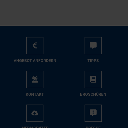
AN­GE­BOT AN­FOR­DERN
TIPPS
KON­TAKT
BRO­SCHÜ­REN