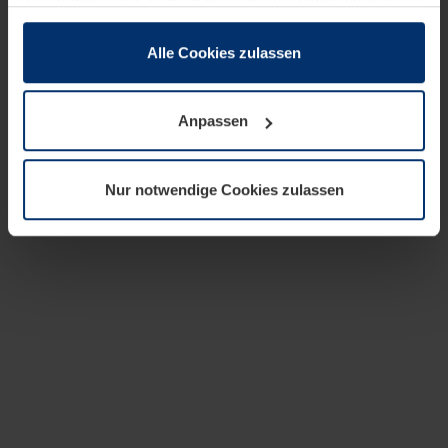
zusammen, die Sie ihnen bereitgestellt haben oder die
sie im Rahmen Ihrer Nutzung der Dienste gesammelt
haben.
Alle Cookies zulassen
Rechtlich können wir Cookies auf Ihrem Gerät speichern,
wenn diese für den Betrieb dieser Seite unbedingt
Anpassen
notwendig sind. Für alle anderen Cookie-Typen benötigen
wir Ihre Erlaubnis. Ihre Einwilligung können Sie jederzeit
in der Cookie-Erläuterung auf der Seite
Nur notwendige Cookies zulassen
Datenschutzerklärung
unserer Website ändern oder
widerrufen.