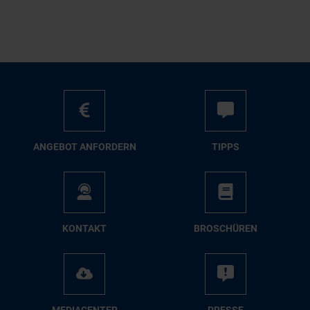
AN­GE­BOT AN­FOR­DERN
TIPPS
KON­TAKT
BRO­SCHÜ­REN