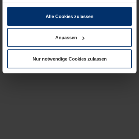
zusammen, die Sie ihnen bereitgestellt haben oder die
sie im Rahmen Ihrer Nutzung der Dienste gesammelt
haben.
Alle Cookies zulassen
Rechtlich können wir Cookies auf Ihrem Gerät speichern,
wenn diese für den Betrieb dieser Seite unbedingt
Anpassen
notwendig sind. Für alle anderen Cookie-Typen benötigen
wir Ihre Erlaubnis. Ihre Einwilligung können Sie jederzeit
in der Cookie-Erläuterung auf der Seite
Nur notwendige Cookies zulassen
Datenschutzerklärung
unserer Website ändern oder
widerrufen.