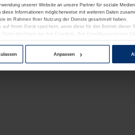
Verwendung unserer Website an unsere Partner für soziale Medi
n diese Informationen möglicherweise mit weiteren Daten zusam
e sie im Rahmen Ihrer Nutzung der Dienste gesammelt haben.
 auf Ihrem Gerät speichern, wenn diese für den Betrieb dieser 
-Typen benötigen wir Ihre Erlaubnis. Ihre Einwilligung können Sie
enschutzerklärung
unserer Website ändern oder widerrufen.
zulassen
Anpassen
A