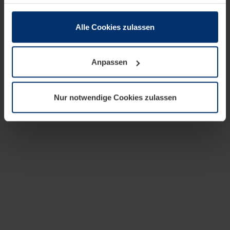
zusammen, die Sie ihnen bereitgestellt haben oder die
sie im Rahmen Ihrer Nutzung der Dienste gesammelt
haben.
Alle Cookies zulassen
Rechtlich können wir Cookies auf Ihrem Gerät speichern,
wenn diese für den Betrieb dieser Seite unbedingt
Anpassen
notwendig sind. Für alle anderen Cookie-Typen benötigen
wir Ihre Erlaubnis. Ihre Einwilligung können Sie jederzeit
in der Cookie-Erläuterung auf der Seite
Nur notwendige Cookies zulassen
Datenschutzerklärung
unserer Website ändern oder
widerrufen.