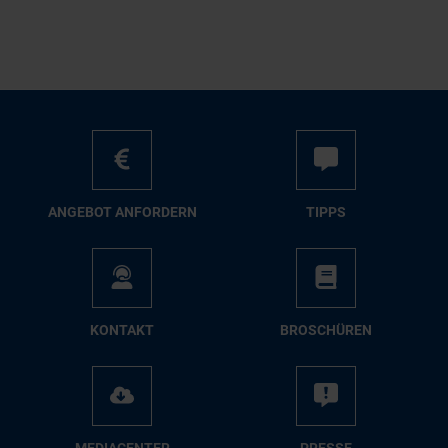
AN­GE­BOT AN­FOR­DERN
TIPPS
KON­TAKT
BRO­SCHÜ­REN