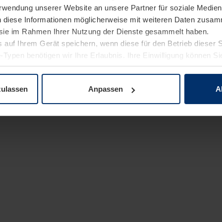
Verwendung unserer Website an unsere Partner für soziale Medi
n diese Informationen möglicherweise mit weiteren Daten zusam
e sie im Rahmen Ihrer Nutzung der Dienste gesammelt haben.
 auf Ihrem Gerät speichern, wenn diese für den Betrieb dieser 
-Typen benötigen wir Ihre Erlaubnis. Ihre Einwilligung können Sie
enschutzerklärung
unserer Website ändern oder widerrufen.
zulassen
Anpassen
A