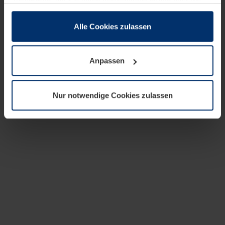
zusammen, die Sie ihnen bereitgestellt haben oder die
sie im Rahmen Ihrer Nutzung der Dienste gesammelt
haben.
Alle Cookies zulassen
Rechtlich können wir Cookies auf Ihrem Gerät speichern,
wenn diese für den Betrieb dieser Seite unbedingt
Anpassen
notwendig sind. Für alle anderen Cookie-Typen benötigen
wir Ihre Erlaubnis. Ihre Einwilligung können Sie jederzeit
in der Cookie-Erläuterung auf der Seite
Nur notwendige Cookies zulassen
Datenschutzerklärung
unserer Website ändern oder
widerrufen.