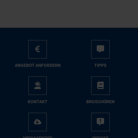
AN­GE­BOT AN­FOR­DERN
TIPPS
KON­TAKT
BRO­SCHÜ­REN