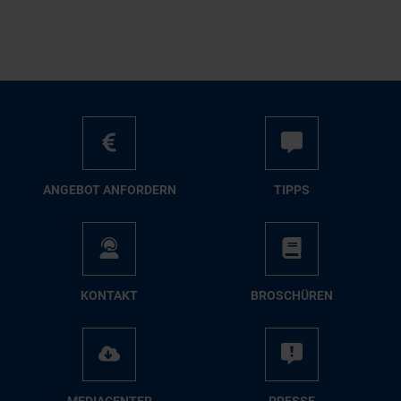
AN­GE­BOT AN­FOR­DERN
TIPPS
KON­TAKT
BRO­SCHÜ­REN