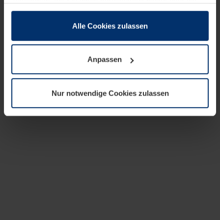
zusammen, die Sie ihnen bereitgestellt haben oder die
sie im Rahmen Ihrer Nutzung der Dienste gesammelt
haben.
Alle Cookies zulassen
Rechtlich können wir Cookies auf Ihrem Gerät speichern,
wenn diese für den Betrieb dieser Seite unbedingt
Anpassen
notwendig sind. Für alle anderen Cookie-Typen benötigen
wir Ihre Erlaubnis. Ihre Einwilligung können Sie jederzeit
in der Cookie-Erläuterung auf der Seite
Nur notwendige Cookies zulassen
Datenschutzerklärung
unserer Website ändern oder
widerrufen.