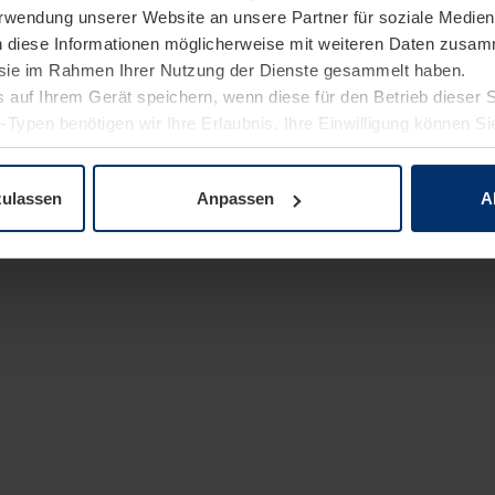
Verwendung unserer Website an unsere Partner für soziale Medi
n diese Informationen möglicherweise mit weiteren Daten zusam
e sie im Rahmen Ihrer Nutzung der Dienste gesammelt haben.
 auf Ihrem Gerät speichern, wenn diese für den Betrieb dieser 
-Typen benötigen wir Ihre Erlaubnis. Ihre Einwilligung können Sie
enschutzerklärung
unserer Website ändern oder widerrufen.
zulassen
Anpassen
A