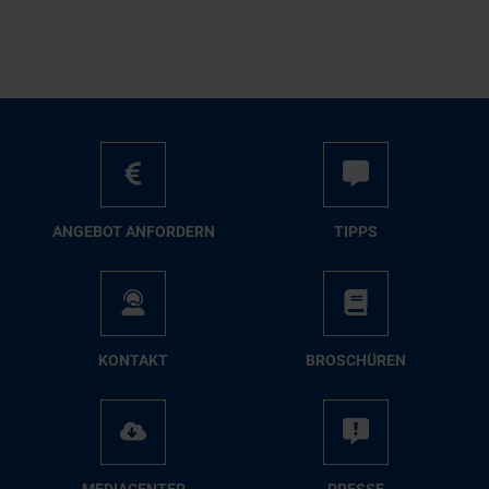
AN­GE­BOT AN­FOR­DERN
TIPPS
KON­TAKT
BRO­SCHÜ­REN