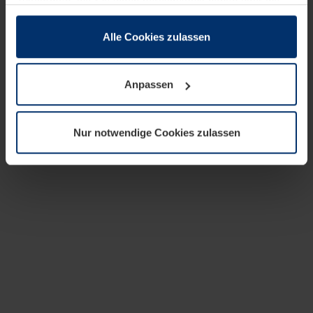
zusammen, die Sie ihnen bereitgestellt haben oder die
sie im Rahmen Ihrer Nutzung der Dienste gesammelt
haben.
Alle Cookies zulassen
Rechtlich können wir Cookies auf Ihrem Gerät speichern,
wenn diese für den Betrieb dieser Seite unbedingt
Anpassen
notwendig sind. Für alle anderen Cookie-Typen benötigen
wir Ihre Erlaubnis. Ihre Einwilligung können Sie jederzeit
in der Cookie-Erläuterung auf der Seite
Nur notwendige Cookies zulassen
Datenschutzerklärung
unserer Website ändern oder
widerrufen.