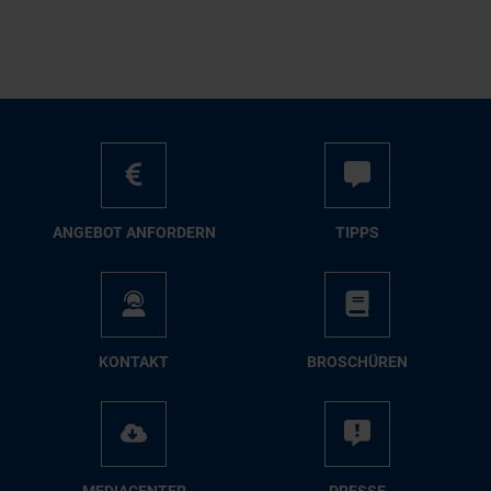
AN­GE­BOT AN­FOR­DERN
TIPPS
KON­TAKT
BRO­SCHÜ­REN