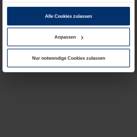
zusammen, die Sie ihnen bereitgestellt haben oder die
sie im Rahmen Ihrer Nutzung der Dienste gesammelt
haben.
Alle Cookies zulassen
Rechtlich können wir Cookies auf Ihrem Gerät speichern,
wenn diese für den Betrieb dieser Seite unbedingt
Anpassen
notwendig sind. Für alle anderen Cookie-Typen benötigen
wir Ihre Erlaubnis. Ihre Einwilligung können Sie jederzeit
in der Cookie-Erläuterung auf der Seite
Nur notwendige Cookies zulassen
Datenschutzerklärung
unserer Website ändern oder
widerrufen.