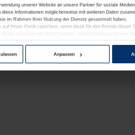
Verwendung unserer Website an unsere Partner für soziale Medi
n diese Informationen möglicherweise mit weiteren Daten zusam
e sie im Rahmen Ihrer Nutzung der Dienste gesammelt haben.
 auf Ihrem Gerät speichern, wenn diese für den Betrieb dieser 
-Typen benötigen wir Ihre Erlaubnis. Ihre Einwilligung können Sie
enschutzerklärung
unserer Website ändern oder widerrufen.
zulassen
Anpassen
A