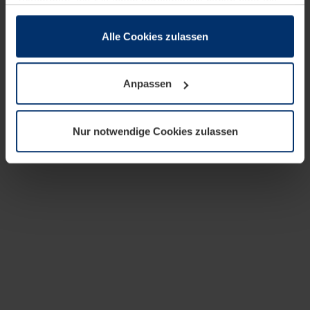
zusammen, die Sie ihnen bereitgestellt haben oder die
sie im Rahmen Ihrer Nutzung der Dienste gesammelt
haben.
Alle Cookies zulassen
Rechtlich können wir Cookies auf Ihrem Gerät speichern,
wenn diese für den Betrieb dieser Seite unbedingt
Anpassen
notwendig sind. Für alle anderen Cookie-Typen benötigen
wir Ihre Erlaubnis. Ihre Einwilligung können Sie jederzeit
in der Cookie-Erläuterung auf der Seite
Nur notwendige Cookies zulassen
Datenschutzerklärung
unserer Website ändern oder
widerrufen.