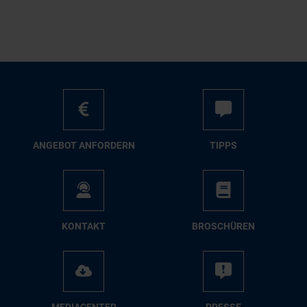
AN­GE­BOT AN­FOR­DERN
TIPPS
KON­TAKT
BRO­SCHÜ­REN