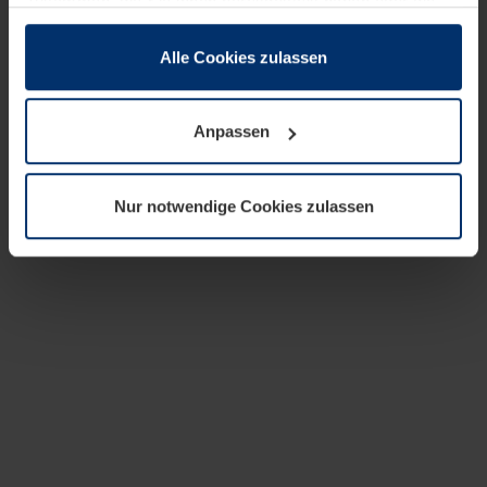
zusammen, die Sie ihnen bereitgestellt haben oder die
sie im Rahmen Ihrer Nutzung der Dienste gesammelt
haben.
Alle Cookies zulassen
Rechtlich können wir Cookies auf Ihrem Gerät speichern,
wenn diese für den Betrieb dieser Seite unbedingt
Anpassen
notwendig sind. Für alle anderen Cookie-Typen benötigen
wir Ihre Erlaubnis. Ihre Einwilligung können Sie jederzeit
in der Cookie-Erläuterung auf der Seite
Nur notwendige Cookies zulassen
Datenschutzerklärung
unserer Website ändern oder
widerrufen.