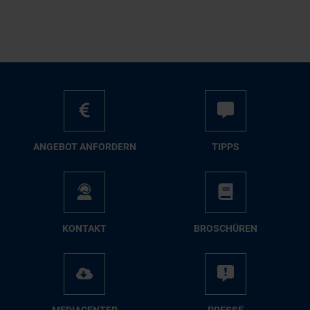
AN­GE­BOT AN­FOR­DERN
TIPPS
KON­TAKT
BRO­SCHÜ­REN