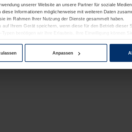
Verwendung unserer Website an unsere Partner für soziale Medi
n diese Informationen möglicherweise mit weiteren Daten zusam
e sie im Rahmen Ihrer Nutzung der Dienste gesammelt haben.
 auf Ihrem Gerät speichern, wenn diese für den Betrieb dieser 
-Typen benötigen wir Ihre Erlaubnis. Ihre Einwilligung können Sie
enschutzerklärung
unserer Website ändern oder widerrufen.
zulassen
Anpassen
A