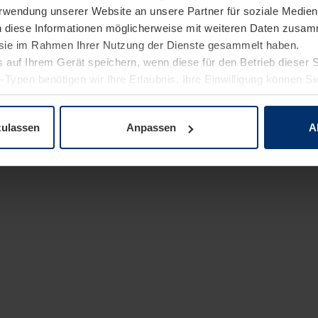
Verwendung unserer Website an unsere Partner für soziale Medi
n diese Informationen möglicherweise mit weiteren Daten zusam
e sie im Rahmen Ihrer Nutzung der Dienste gesammelt haben.
 auf Ihrem Gerät speichern, wenn diese für den Betrieb dieser 
-Typen benötigen wir Ihre Erlaubnis. Ihre Einwilligung können Sie
enschutzerklärung
unserer Website ändern oder widerrufen.
zulassen
Anpassen
A