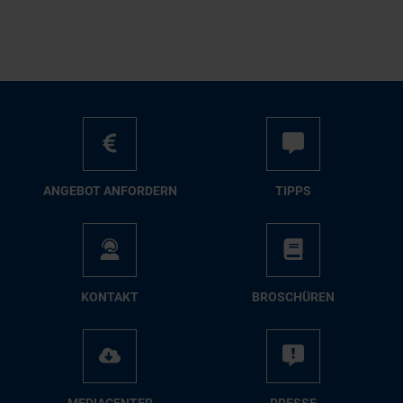
AN­GE­BOT AN­FOR­DERN
TIPPS
KON­TAKT
BRO­SCHÜ­REN