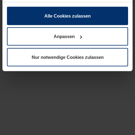
zusammen, die Sie ihnen bereitgestellt haben oder die
sie im Rahmen Ihrer Nutzung der Dienste gesammelt
haben.
Alle Cookies zulassen
Rechtlich können wir Cookies auf Ihrem Gerät speichern,
wenn diese für den Betrieb dieser Seite unbedingt
Anpassen
notwendig sind. Für alle anderen Cookie-Typen benötigen
wir Ihre Erlaubnis. Ihre Einwilligung können Sie jederzeit
in der Cookie-Erläuterung auf der Seite
Nur notwendige Cookies zulassen
Datenschutzerklärung
unserer Website ändern oder
widerrufen.