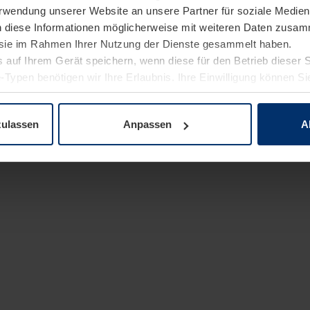
Verwendung unserer Website an unsere Partner für soziale Medi
n diese Informationen möglicherweise mit weiteren Daten zusam
e sie im Rahmen Ihrer Nutzung der Dienste gesammelt haben.
 auf Ihrem Gerät speichern, wenn diese für den Betrieb dieser 
-Typen benötigen wir Ihre Erlaubnis. Ihre Einwilligung können Sie
enschutzerklärung
unserer Website ändern oder widerrufen.
zulassen
Anpassen
A