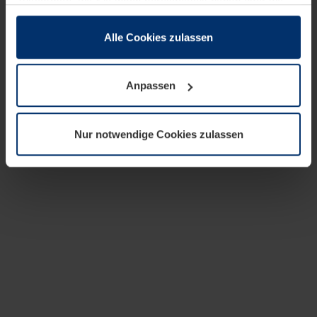
zusammen, die Sie ihnen bereitgestellt haben oder die
sie im Rahmen Ihrer Nutzung der Dienste gesammelt
haben.
Alle Cookies zulassen
Rechtlich können wir Cookies auf Ihrem Gerät speichern,
wenn diese für den Betrieb dieser Seite unbedingt
Anpassen
notwendig sind. Für alle anderen Cookie-Typen benötigen
wir Ihre Erlaubnis. Ihre Einwilligung können Sie jederzeit
in der Cookie-Erläuterung auf der Seite
Nur notwendige Cookies zulassen
Datenschutzerklärung
unserer Website ändern oder
widerrufen.