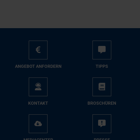
AN­GE­BOT AN­FOR­DERN
TIPPS
KON­TAKT
BRO­SCHÜ­REN