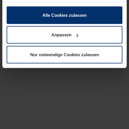
zusammen, die Sie ihnen bereitgestellt haben oder die
sie im Rahmen Ihrer Nutzung der Dienste gesammelt
haben.
Alle Cookies zulassen
Rechtlich können wir Cookies auf Ihrem Gerät speichern,
wenn diese für den Betrieb dieser Seite unbedingt
Anpassen
notwendig sind. Für alle anderen Cookie-Typen benötigen
wir Ihre Erlaubnis. Ihre Einwilligung können Sie jederzeit
in der Cookie-Erläuterung auf der Seite
Nur notwendige Cookies zulassen
Datenschutzerklärung
unserer Website ändern oder
widerrufen.