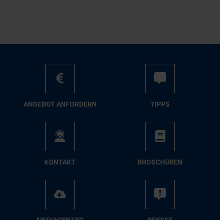
AN­GE­BOT AN­FOR­DERN
TIPPS
KON­TAKT
BRO­SCHÜ­REN