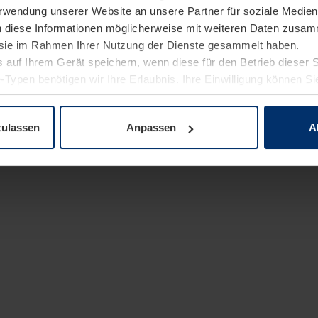
Verwendung unserer Website an unsere Partner für soziale Medi
n diese Informationen möglicherweise mit weiteren Daten zusam
e sie im Rahmen Ihrer Nutzung der Dienste gesammelt haben.
 auf Ihrem Gerät speichern, wenn diese für den Betrieb dieser 
-Typen benötigen wir Ihre Erlaubnis. Ihre Einwilligung können Sie
enschutzerklärung
unserer Website ändern oder widerrufen.
zulassen
Anpassen
A