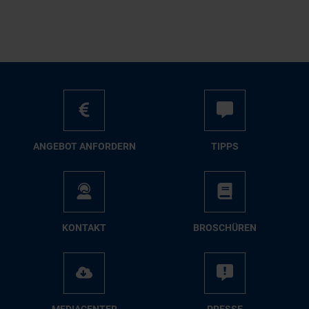
AN­GE­BOT AN­FOR­DERN
TIPPS
KON­TAKT
BRO­SCHÜ­REN