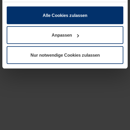
zusammen, die Sie ihnen bereitgestellt haben oder die
sie im Rahmen Ihrer Nutzung der Dienste gesammelt
haben.
Alle Cookies zulassen
Rechtlich können wir Cookies auf Ihrem Gerät speichern,
wenn diese für den Betrieb dieser Seite unbedingt
Anpassen
notwendig sind. Für alle anderen Cookie-Typen benötigen
wir Ihre Erlaubnis. Ihre Einwilligung können Sie jederzeit
in der Cookie-Erläuterung auf der Seite
Nur notwendige Cookies zulassen
Datenschutzerklärung
unserer Website ändern oder
widerrufen.