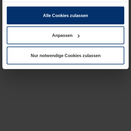
zusammen, die Sie ihnen bereitgestellt haben oder die
sie im Rahmen Ihrer Nutzung der Dienste gesammelt
haben.
Alle Cookies zulassen
Rechtlich können wir Cookies auf Ihrem Gerät speichern,
wenn diese für den Betrieb dieser Seite unbedingt
Anpassen
notwendig sind. Für alle anderen Cookie-Typen benötigen
wir Ihre Erlaubnis. Ihre Einwilligung können Sie jederzeit
in der Cookie-Erläuterung auf der Seite
Nur notwendige Cookies zulassen
Datenschutzerklärung
unserer Website ändern oder
widerrufen.