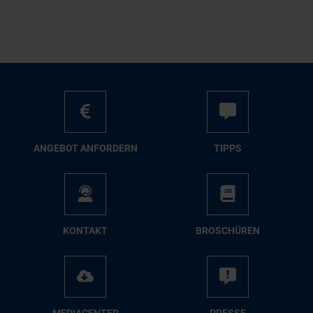
AN­GE­BOT AN­FOR­DERN
TIPPS
KON­TAKT
BRO­SCHÜ­REN