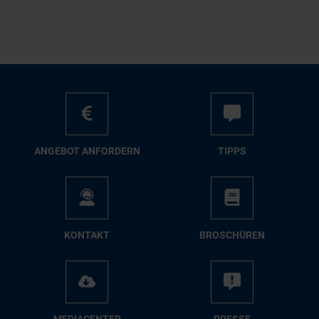
AN­GE­BOT AN­FOR­DERN
TIPPS
KON­TAKT
BRO­SCHÜ­REN