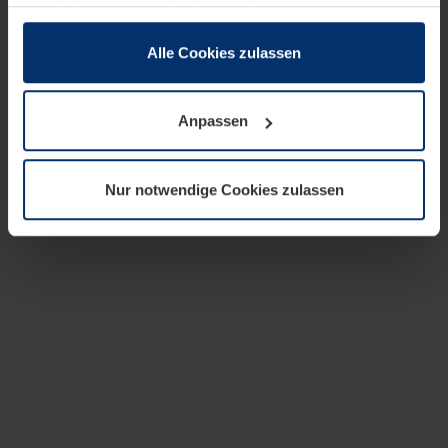
zusammen, die Sie ihnen bereitgestellt haben oder die
sie im Rahmen Ihrer Nutzung der Dienste gesammelt
haben.
Alle Cookies zulassen
Rechtlich können wir Cookies auf Ihrem Gerät speichern,
wenn diese für den Betrieb dieser Seite unbedingt
Anpassen
notwendig sind. Für alle anderen Cookie-Typen benötigen
wir Ihre Erlaubnis. Ihre Einwilligung können Sie jederzeit
in der Cookie-Erläuterung auf der Seite
Nur notwendige Cookies zulassen
Datenschutzerklärung
unserer Website ändern oder
widerrufen.