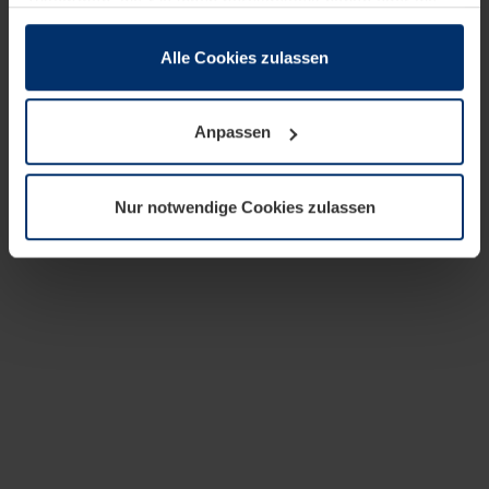
zusammen, die Sie ihnen bereitgestellt haben oder die
sie im Rahmen Ihrer Nutzung der Dienste gesammelt
haben.
Alle Cookies zulassen
Rechtlich können wir Cookies auf Ihrem Gerät speichern,
wenn diese für den Betrieb dieser Seite unbedingt
Anpassen
notwendig sind. Für alle anderen Cookie-Typen benötigen
wir Ihre Erlaubnis. Ihre Einwilligung können Sie jederzeit
in der Cookie-Erläuterung auf der Seite
Nur notwendige Cookies zulassen
Datenschutzerklärung
unserer Website ändern oder
widerrufen.