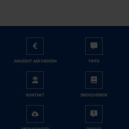
AN­GE­BOT AN­FOR­DERN
TIPPS
KON­TAKT
BRO­SCHÜ­REN