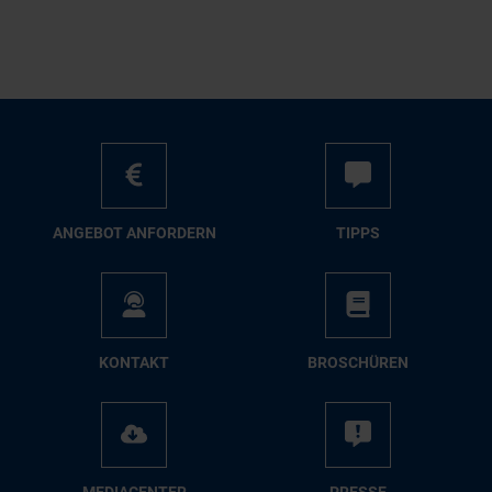
AN­GE­BOT AN­FOR­DERN
TIPPS
KON­TAKT
BRO­SCHÜ­REN