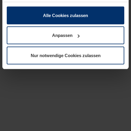
zusammen, die Sie ihnen bereitgestellt haben oder die
sie im Rahmen Ihrer Nutzung der Dienste gesammelt
haben.
Alle Cookies zulassen
Rechtlich können wir Cookies auf Ihrem Gerät speichern,
wenn diese für den Betrieb dieser Seite unbedingt
Anpassen
notwendig sind. Für alle anderen Cookie-Typen benötigen
wir Ihre Erlaubnis. Ihre Einwilligung können Sie jederzeit
in der Cookie-Erläuterung auf der Seite
Nur notwendige Cookies zulassen
Datenschutzerklärung
unserer Website ändern oder
widerrufen.