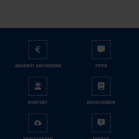
AN­GE­BOT AN­FOR­DERN
TIPPS
KON­TAKT
BRO­SCHÜ­REN