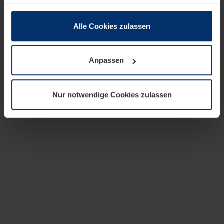
zusammen, die Sie ihnen bereitgestellt haben oder die
sie im Rahmen Ihrer Nutzung der Dienste gesammelt
haben.
Alle Cookies zulassen
Rechtlich können wir Cookies auf Ihrem Gerät speichern,
wenn diese für den Betrieb dieser Seite unbedingt
Anpassen
notwendig sind. Für alle anderen Cookie-Typen benötigen
wir Ihre Erlaubnis. Ihre Einwilligung können Sie jederzeit
in der Cookie-Erläuterung auf der Seite
Nur notwendige Cookies zulassen
Datenschutzerklärung
unserer Website ändern oder
widerrufen.